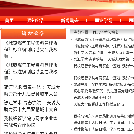
|
|
|
|
首页
通知公告
新闻动态
理论学习
思
当前位置：
首页
>>
新闻动态
·
《城镇燃气工程资料管理规程》标准
《城镇燃气工程资料管理规
·
《城镇燃气工程资料管理规程》标准
程》标准编制启动会在我校
·
智汇学术 青春护航 ：天城大助力第
顺...
·
智汇学术 青春护航 ：天城大助力第
《城镇燃气工程资料管理规
·
我校经管学院与两家企业签署战略合
程》标准编制启动会在我校
顺...
·
我校经管学院与两家企业签署战略合
·
燃动今夏！全国柔术U系列锦标赛首
智汇学术 青春护航 ：天城大
·
初心滚烫 致敬荣光丨先进基层党组织
助力第十九届智慧城市大会
·
天城大网络思政案例+2！
智汇学术 青春护航 ：天城大
·
天城大全国党建工作样板支部+2！
助力第十九届智慧城市大会
·
我校与河东区富民路街道开展共建活
我校经管学院与两家企业签
·
媒体聚焦丨人民日报、学习强国、工
署战略合作协议
·
媒体聚焦丨人民日报、学习强国、工