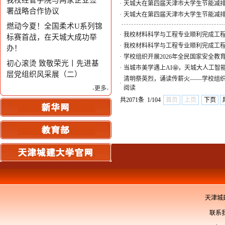
我校经管学院与两家企业签
·
天城大在第四届天津市大学生节能减排
署战略合作协议
·
天城大在第四届天津市大学生节能减排
燃动今夏！全国柔术U系列锦
·
我校材料科学与工程专业顺利完成工
标赛首战，在天城大成功举
·
我校材料科学与工程专业顺利完成工
办！
·
学校组织开展2026年全民国家安全教
初心滚烫 致敬荣光丨先进基
·
当城市美学遇上AI🤩，天城大人工
层党组织风采展（二）
清明祭英烈，诵读传薪火——学校组织开展清
·
阅读
-更多-
共2071条 1/104
首页
上页
下页
天津城
联系我们